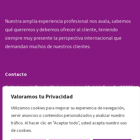
Nuestra amplia experiencia profesional nos avala, sabemos
qué queremos y debemos ofrecer al cliente, teniendo
siempre muy presente la perspectiva internacional que
demandan muchos de nuestros clientes.
Contacto
Calle Lope de Rueda 42, bajo exterior, Madrid, España, 28009.
Valoramos tu Privacidad
Teléfonos: +34 722 226 963 - 722 655 345 - 602 468 957
Utilizamos cookies para mejorar su experiencia de navegación,
administracion@opportunaabogados.com
servir anuncios o contenidos personalizados y analizar nuestro
tráfico. Al hacer clic en "Aceptar todo", usted acepta nuestro uso
AVISO LEGAL
de cookies.