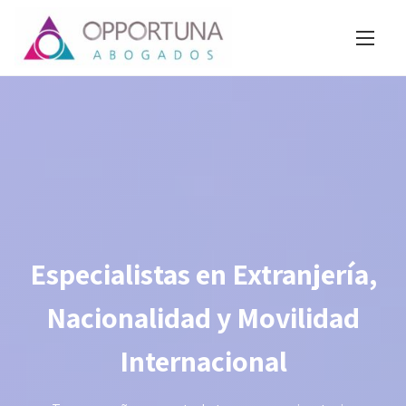
S
a
l
t
a
r
a
l
c
o
Especialistas en Extranjería,
n
Nacionalidad y Movilidad
t
e
Internacional
n
i