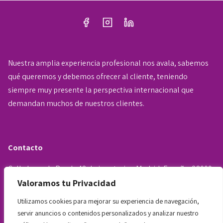
d
g
e
i
l
e
n
Nuestra amplia experiencia profesional nos avala, sabemos
c
a
qué queremos y debemos ofrecer al cliente, teniendo
t
siempre muy presente la perspectiva internacional que
u
c
demandan muchos de nuestros clientes.
r
i
a
d
ó
e
Contacto
n
l
Calle Lope de Rueda 42, bajo exterior, Madrid, España, 28009.
a
d
Valoramos tu Privacidad
e
Teléfonos: +34 722 226 963 - 722 655 345 - 602 468 957
e
n
Utilizamos cookies para mejorar su experiencia de navegación,
t
administracion@opportunaabogados.com
e
servir anuncios o contenidos personalizados y analizar nuestro