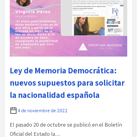
e
l
e
c
t
u
r
a
Ley de Memoria Democrática:
d
e
nuevos supuestos para solicitar
l
la nacionalidad española
a
e
n
4 de noviembre de 2022
t
El pasado 20 de octubre se publicó en el Boletín
r
Oficial del Estado la…
a