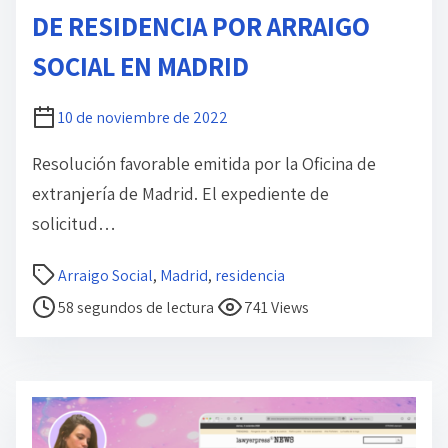
l
DE RESIDENCIA POR ARRAIGO
a
SOCIAL EN MADRID
e
n
t
10 de noviembre de 2022
r
Resolución favorable emitida por la Oficina de
a
extranjería de Madrid. El expediente de
d
solicitud…
a
T
Arraigo Social
,
Madrid
,
residencia
i
58 segundos de lectura
741 Views
e
m
p
o
d