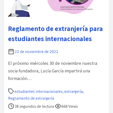
t
u
r
a
Reglamento de extranjería para
d
e
estudiantes internacionales
l
a
22 de noviembre de 2022
e
n
El próximo miércoles 30 de noviembre nuestra
t
socia fundadora, Lucía García impartirá una
r
formación…
a
d
T
estudiantes internacionales
,
extranjería
,
a
i
Reglamento de extranjería
e
38 segundos de lectura
668 Views
m