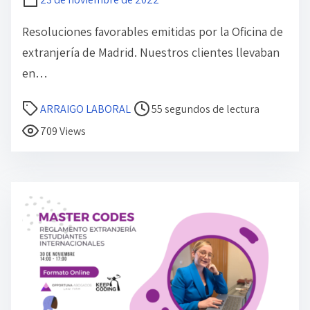
n
t
Resoluciones favorables emitidas por la Oficina de
r
extranjería de Madrid. Nuestros clientes llevaban
a
en…
d
a
T
ARRAIGO LABORAL
55 segundos de lectura
i
709 Views
e
m
p
o
d
e
l
e
c