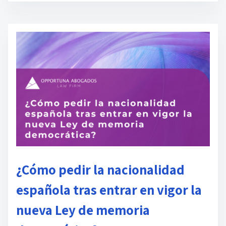
p
o
d
e
l
e
c
t
u
r
a
d
¿Cómo pedir la nacionalidad
e
l
española tras entrar en vigor la
a
nueva Ley de memoria
e