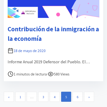
l
a
e
n
Contribución de la inmigración a
t
la economía
r
a
d
18 de mayo de 2020
a
Informe Anual 2019 Defensor del Pueblo. El…
T
1 minutos de lectura
580 Views
i
e
m
P
«
1
…
3
4
5
6
»
p
a
o