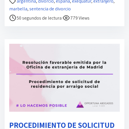
argentina
,
divorcio
,
españa
,
exequatur
,
extranjero
,
i
marbella
,
sentencia de divorcio
e
50 segundos de lectura
779 Views
m
p
o
d
e
l
e
c
t
u
r
a
d
PROCEDIMIENTO DE SOLICITUD
e