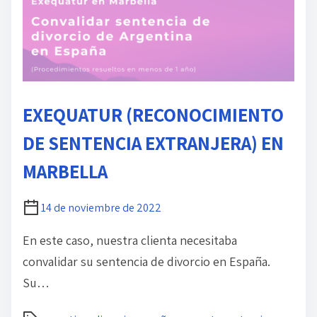
c
t
u
r
a
d
EXEQUATUR (RECONOCIMIENTO
e
l
DE SENTENCIA EXTRANJERA) EN
a
MARBELLA
e
n
14 de noviembre de 2022
t
r
En este caso, nuestra clienta necesitaba
a
convalidar su sentencia de divorcio en España.
d
Su…
a
T