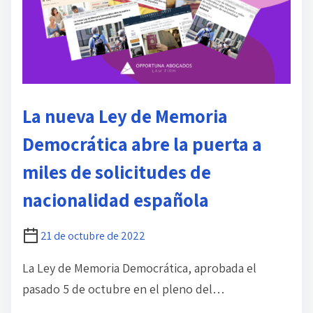
l
e
c
t
u
r
La nueva Ley de Memoria
a
Democrática abre la puerta a
d
e
miles de solicitudes de
l
nacionalidad española
a
e
21 de octubre de 2022
n
t
La Ley de Memoria Democrática, aprobada el
r
pasado 5 de octubre en el pleno del…
a