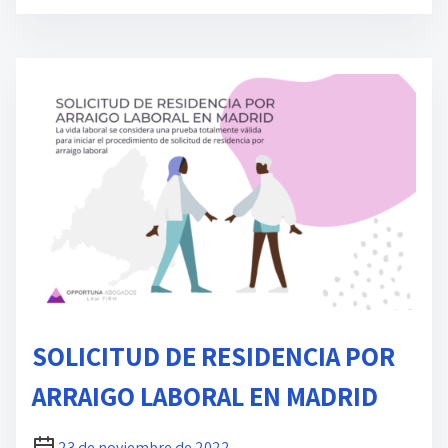
m
p
o
d
e
l
e
c
t
u
r
a
d
SOLICITUD DE RESIDENCIA POR
e
l
ARRAIGO LABORAL EN MADRID
a
e
23 de noviembre de 2022