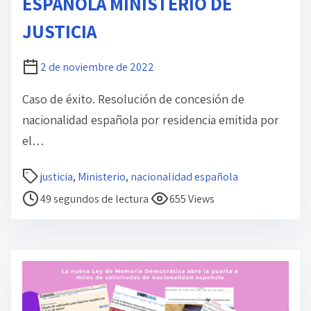
ESPAÑOLA MINISTERIO DE
e
JUSTICIA
l
a
2 de noviembre de 2022
e
n
Caso de éxito. Resolución de concesión de
t
nacionalidad española por residencia emitida por
r
el…
a
d
T
justicia
,
Ministerio
,
nacionalidad española
a
i
49 segundos de lectura
655 Views
e
m
p
o
d
e