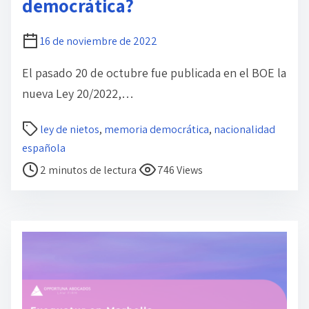
n
democrática?
t
r
16 de noviembre de 2022
a
El pasado 20 de octubre fue publicada en el BOE la
d
nueva Ley 20/2022,…
a
T
ley de nietos
,
memoria democrática
,
nacionalidad
i
española
e
2 minutos de lectura
746 Views
m
p
o
d
e
l
e