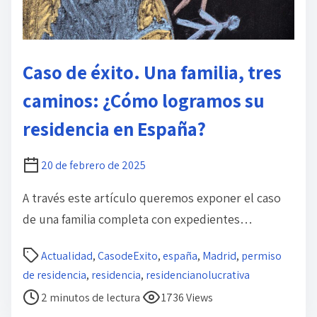
d
o
Caso de éxito. Una familia, tres
caminos: ¿Cómo logramos su
residencia en España?
20 de febrero de 2025
A través este artículo queremos exponer el caso
de una familia completa con expedientes…
T
Actualidad
,
CasodeExito
,
españa
,
Madrid
,
permiso
i
de residencia
,
residencia
,
residencianolucrativa
e
2 minutos de lectura
1736 Views
m