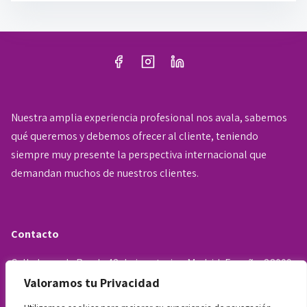
p
o
d
e
l
e
Nuestra amplia experiencia profesional nos avala, sabemos
c
qué queremos y debemos ofrecer al cliente, teniendo
t
siempre muy presente la perspectiva internacional que
u
demandan muchos de nuestros clientes.
r
a
d
e
Contacto
l
Calle Lope de Rueda 42, bajo exterior, Madrid, España, 28009.
a
Valoramos tu Privacidad
e
Teléfonos: +34 722 226 963 - 722 655 345 - 602 468 957
n