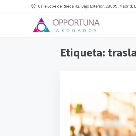
S
Calle Lope de Rueda 42, Bajo Exterior, 28009, Madrid, 
a
l
t
a
Etiqueta:
trasl
r
a
l
c
o
n
t
e
n
i