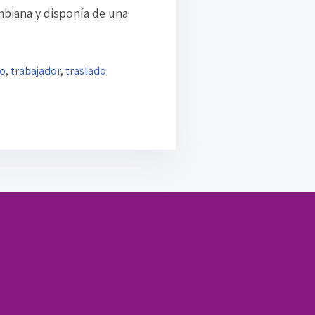
mbiana y disponía de una
jo
,
trabajador
,
traslado