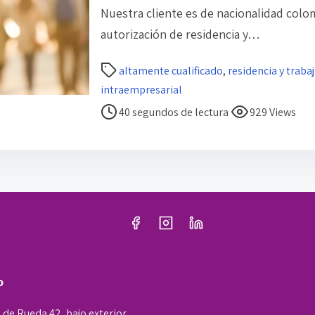
Nuestra cliente es de nacionalidad colo
autorización de residencia y…
T
altamente cualificado
,
residencia y traba
i
intraempresarial
e
40 segundos de lectura
929 Views
m
p
o
d
e
l
e
c
t
o
u
 de Rueda 42, bajo exterior,
r