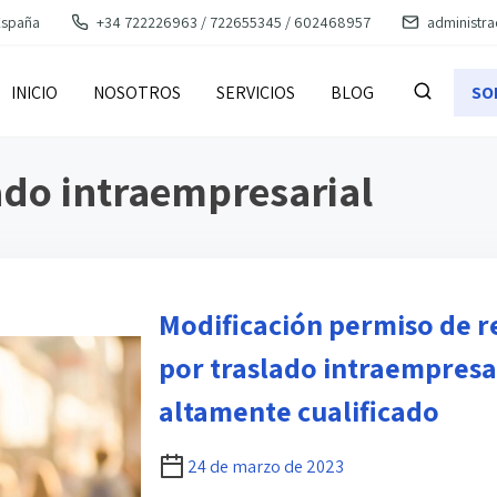
España
+34 722226963 / 722655345 / 602468957
administr
INICIO
NOSOTROS
SERVICIOS
BLOG
SO
ado intraempresarial
Modificación permiso de re
por traslado intraempresa
altamente cualificado
24 de marzo de 2023